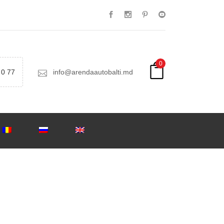
0
 0 77
info@arendaautobalti.md