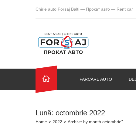
Chirie auto Forsaj Balti — Прокат авто — Rent car
PARCARE AUTO
DE
Lună:
octombrie 2022
Home
>
2022
>
Archive by month octombrie"