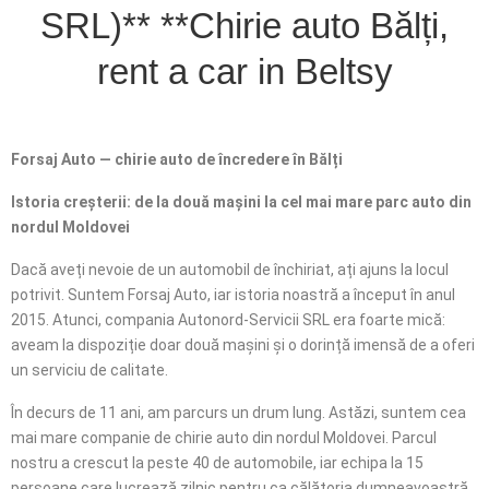
SRL)** **Chirie auto Bălți,
rent a car in Beltsy
Forsaj Auto — chirie auto de încredere în Bălți
Istoria creșterii: de la două mașini la cel mai mare parc auto din
nordul Moldovei
Dacă aveți nevoie de un automobil de închiriat, ați ajuns la locul
potrivit. Suntem Forsaj Auto, iar istoria noastră a început în anul
2015. Atunci, compania Autonord-Servicii SRL era foarte mică:
aveam la dispoziție doar două mașini și o dorință imensă de a oferi
un serviciu de calitate.
În decurs de 11 ani, am parcurs un drum lung. Astăzi, suntem cea
mai mare companie de chirie auto din nordul Moldovei. Parcul
nostru a crescut la peste 40 de automobile, iar echipa la 15
persoane care lucrează zilnic pentru ca călătoria dumneavoastră