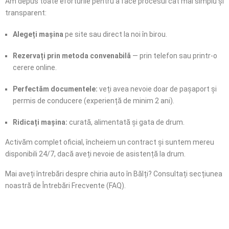
Am depus toate eforturile pentru a face procesul cât mai simplu și
transparent:
Alegeți mașina
pe site sau direct la noi în birou.
Rezervați prin metoda convenabilă
— prin telefon sau printr-o
cerere online.
Perfectăm documentele:
veți avea nevoie doar de pașaport și
permis de conducere (experiență de minim 2 ani).
Ridicați mașina:
curată, alimentată și gata de drum.
Activăm complet oficial, încheiem un contract și suntem mereu
disponibili 24/7, dacă aveți nevoie de asistență la drum.
Mai aveți întrebări despre chiria auto în Bălți? Consultați secțiunea
noastră de Întrebări Frecvente (FAQ).