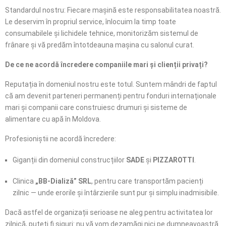
Standardul nostru: Fiecare mașină este responsabilitatea noastră.
Le deservim în propriul service, înlocuim la timp toate
consumabilele și lichidele tehnice, monitorizăm sistemul de
frânare și vă predăm întotdeauna mașina cu salonul curat.
De ce ne acordă încredere companiile mari și clienții privați?
Reputația în domeniul nostru este totul. Suntem mândri de faptul
că am devenit parteneri permanenți pentru fonduri internaționale
mari și companii care construiesc drumuri și sisteme de
alimentare cu apă în Moldova.
Profesioniștii ne acordă încredere:
Giganții din domeniul construcțiilor
SADE
și
PIZZAROTTI
.
Clinica
„BB-Dializă” SRL
, pentru care transportăm pacienți
zilnic — unde erorile și întârzierile sunt pur și simplu inadmisibile.
Dacă astfel de organizații serioase ne aleg pentru activitatea lor
zilnică, puteți fi siguri: nu vă vom dezamăgi nici pe dumneavoastră.