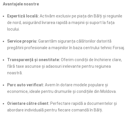
Avantajele noastre
Expertiză locală:
Activăm exclusiv pe piața din Bălți și regiunile
de nord, asigurând livrarea rapidă a mașinii și suport la fața
locului.
Service propriu:
Garantăm siguranța călătoriilor datorită
pregătirii profesionale a mașinilor în baza centrului tehnic Forsaj.
Transparență și onestitate:
Oferim condiții de închiriere clare,
fără taxe ascunse și adaosuri irelevante pentru regiunea
noastră.
Parc auto verificat:
Avem în dotare modele populare și
economice, ideale pentru drumurile și condițiile din Moldova.
Orientare către client:
Perfectare rapidă a documentelor și
abordare individuală pentru fiecare comandă în Bălți.