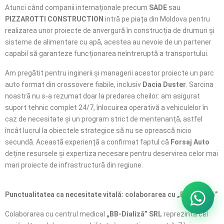
Atunci când companii internaționale precum
SADE
sau
PIZZAROTTI CONSTRUCTION
intră pe piața din Moldova pentru
realizarea unor proiecte de anvergură în construcția de drumuri și
sisteme de alimentare cu apă, acestea au nevoie de un partener
capabil să garanteze funcționarea neîntreruptă a transportului.
Am pregătit pentru inginerii și managerii acestor proiecte un parc
auto format din crossovere fiabile, inclusiv
Dacia Duster
. Sarcina
noastră nu s-a rezumat doar la predarea cheilor: am asigurat
suport tehnic complet 24/7, înlocuirea operativă a vehiculelor în
caz de necesitate și un program strict de mentenanță, astfel
încât lucrul la obiectele strategice să nu se oprească nicio
secundă. Această experiență a confirmat faptul că
Forsaj Auto
deține resursele și expertiza necesare pentru deservirea celor mai
mari proiecte de infrastructură din regiune.
Punctualitatea ca necesitate vitală: colaborarea cu „BB-Dializă”
Colaborarea cu centrul medical
„BB-Dializă” SRL
reprezintă cel