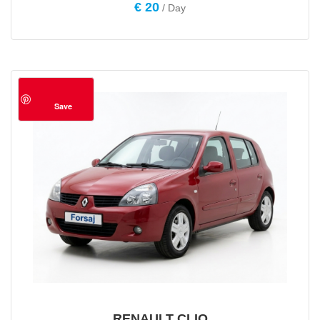
Evaluat la
€
20
/ Day
4.78
din 5
Save
RENAULT CLIO