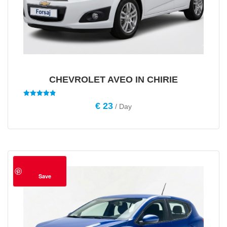
CHEVROLET AVEO IN CHIRIE
Evaluat la
€
23
/ Day
4.90
din 5
Save