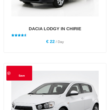
DACIA LODGY IN CHIRIE
Evaluat la
€
22
/ Day
4.56
din 5
Save