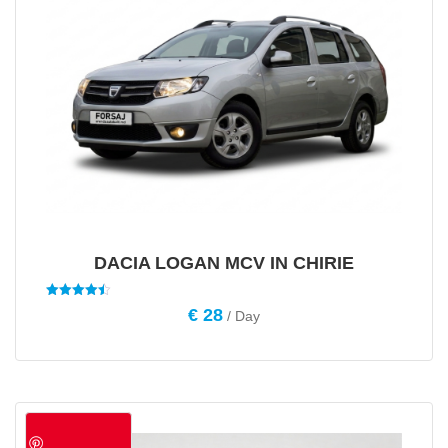
DACIA LOGAN MCV IN CHIRIE
Evaluat la
€
28
/ Day
4.50
din 5