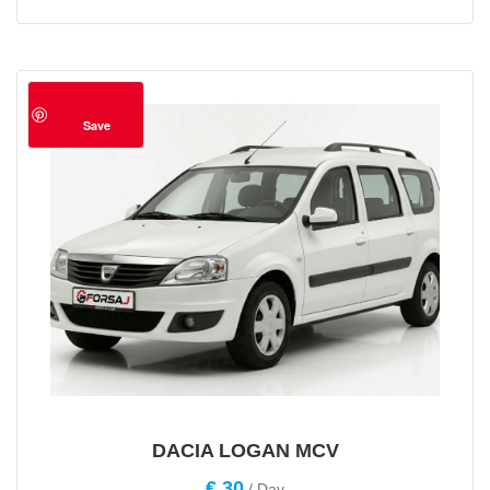
Save
DACIA LOGAN MCV
€
30
/ Day