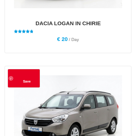
DACIA LOGAN IN CHIRIE
Evaluat la
€
20
/ Day
4.75
din 5
Save