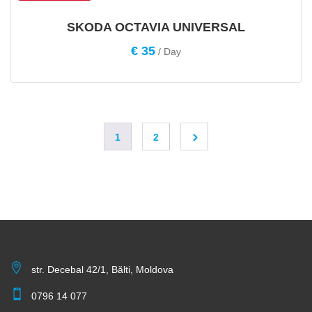
SKODA OCTAVIA UNIVERSAL
€
35
/ Day
1
2
str. Decebal 42/1, Bălti, Moldova
0796 14 077