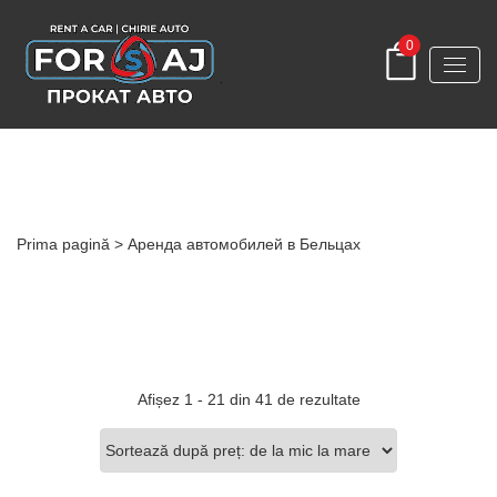
0
Аренда автомобилей в Бельцах
Prima pagină
> Аренда автомобилей в Бельцах
Sortat
Afișez 1 - 21 din 41 de rezultate
după
preț:
de