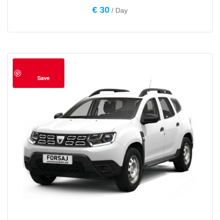
€
30
/ Day
Save