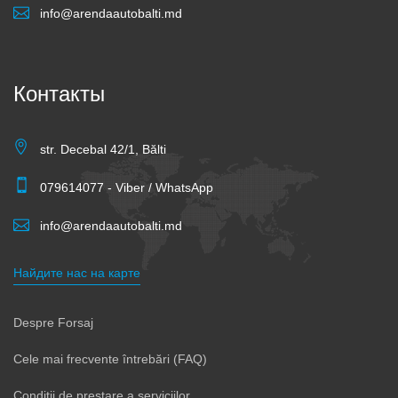
info@arendaautobalti.md
Контакты
str. Decebal 42/1, Bălti
079614077 - Viber / WhatsApp
info@arendaautobalti.md
Найдите нас на карте
Despre Forsaj
Cele mai frecvente întrebări (FAQ)
Condiții de prestare a serviciilor