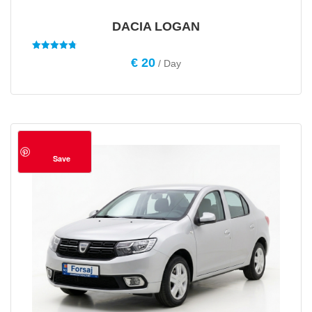
DACIA LOGAN
Evaluat la
€
20
/ Day
4.78
din 5
Save