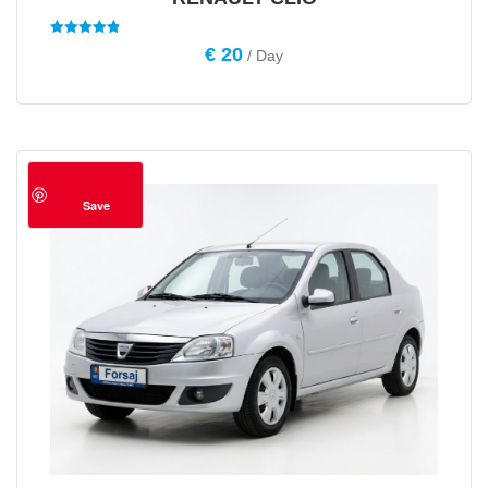
Evaluat la
€
20
/ Day
4.88
din 5
Save