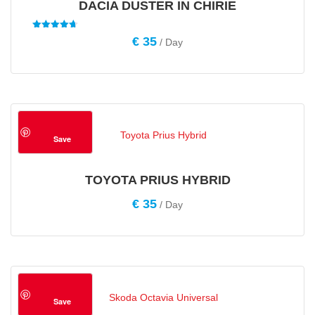
DACIA DUSTER IN CHIRIE
Evaluat la
€
35
/ Day
4.67
din 5
Save
TOYOTA PRIUS HYBRID
€
35
/ Day
Save