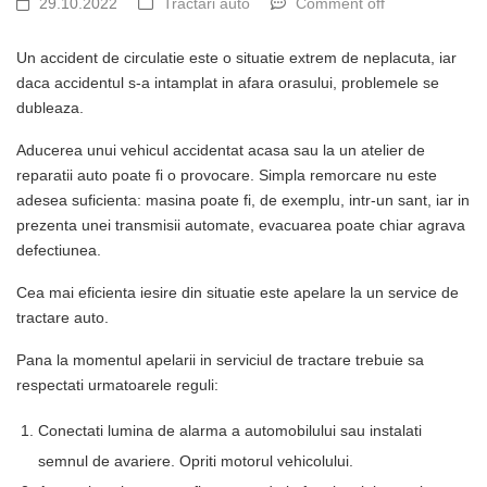
29.10.2022
Tractari auto
Comment off
Un accident de circulatie este o situatie extrem de neplacuta, iar
daca accidentul s-a intamplat in afara orasului, problemele se
dubleaza.
Aducerea unui vehicul accidentat acasa sau la un atelier de
reparatii auto poate fi o provocare. Simpla remorcare nu este
adesea suficienta: masina poate fi, de exemplu, intr-un sant, iar in
prezenta unei transmisii automate, evacuarea poate chiar agrava
defectiunea.
Cea mai eficienta iesire din situatie este apelare la un service de
tractare auto.
Pana la momentul apelarii in serviciul de tractare trebuie sa
respectati urmatoarele reguli:
Conectati lumina de alarma a automobilului sau instalati
semnul de avariere. Opriti motorul vehicolului.