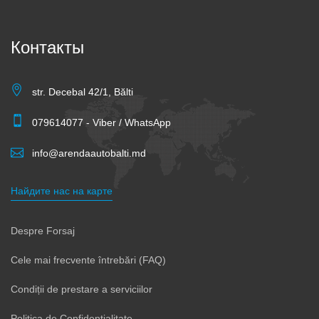
Контакты
str. Decebal 42/1, Bălti
079614077 - Viber / WhatsApp
info@arendaautobalti.md
Найдите нас на карте
Despre Forsaj
Cele mai frecvente întrebări (FAQ)
Condiții de prestare a serviciilor
Politica de Confidențialitate