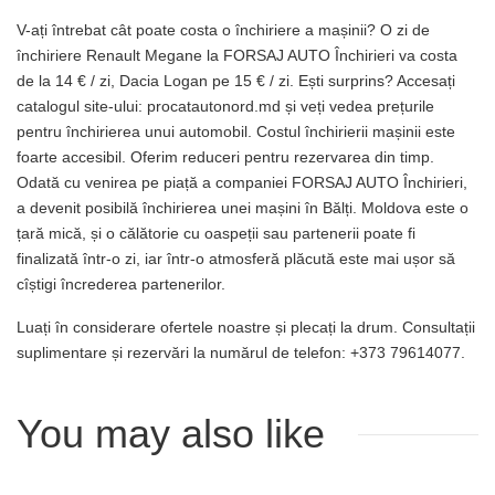
V-ați întrebat cât poate costa o închiriere a mașinii? O zi de
închiriere Renault Megane la FORSAJ AUTO Închirieri va costa
de la 14 € / zi, Dacia Logan pe 15 € / zi. Ești surprins? Accesați
catalogul site-ului: procatautonord.md și veți vedea prețurile
pentru închirierea unui automobil. Costul închirierii mașinii este
foarte accesibil. Oferim reduceri pentru rezervarea din timp.
Odată cu venirea pe piață a companiei FORSAJ AUTO Închirieri,
a devenit posibilă închirierea unei mașini în Bălți. Moldova este o
țară mică, și o călătorie cu oaspeții sau partenerii poate fi
finalizată într-o zi, iar într-o atmosferă plăcută este mai ușor să
cîștigi încrederea partenerilor.
Luați în considerare ofertele noastre și plecați la drum. Consultații
suplimentare și rezervări la numărul de telefon: +373 79614077.
You may also like