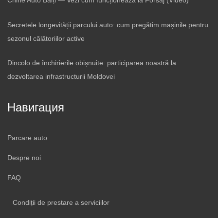
Chirie Auto Bălți — Vezi cum funcționează la Forsaj (Video)
Secretele longevității parcului auto: cum pregătim mașinile pentru
sezonul călătoriilor active
Dincolo de închirierile obișnuite: participarea noastră la
dezvoltarea infrastructurii Moldovei
Навигация
Parcare auto
Despre noi
FAQ
Condiții de prestare a serviciilor