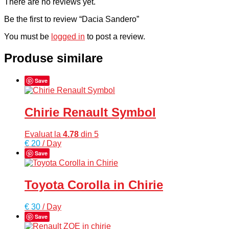
There are no reviews yet.
Be the first to review “Dacia Sandero”
You must be
logged in
to post a review.
Produse similare
Save
Chirie Renault Symbol
Evaluat la
4.78
din 5
€
20
/ Day
Save
Toyota Corolla in Chirie
€
30
/ Day
Save