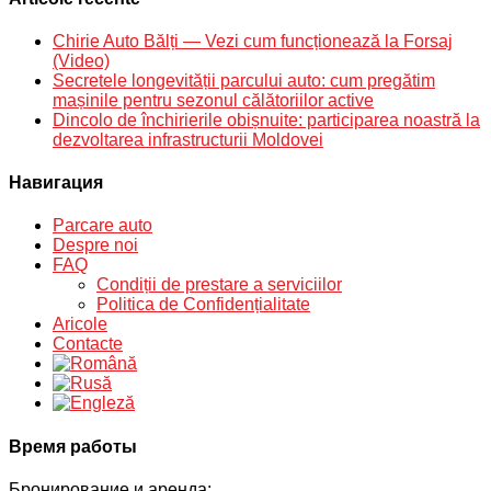
Chirie Auto Bălți — Vezi cum funcționează la Forsaj
(Video)
Secretele longevității parcului auto: cum pregătim
mașinile pentru sezonul călătoriilor active
Dincolo de închirierile obișnuite: participarea noastră la
dezvoltarea infrastructurii Moldovei
Навигация
Parcare auto
Despre noi
FAQ
Condiții de prestare a serviciilor
Politica de Confidențialitate
Aricole
Contacte
Время работы
Бронирование и аренда: