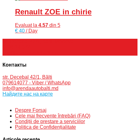
Renault ZOE in chirie
Evaluat la
4.57
din 5
€
40
/ Day
str. Decebal 42/1, Bălti, Moldova
0796 14 077
info@arendaautobalti.md
Контакты
str. Decebal 42/1, Bălti
079614077 - Viber / WhatsApp
info@arendaautobalti.md
Найдите нас на карте
Despre Forsaj
Cele mai frecvente întrebări (FAQ)
Condiții de prestare a serviciilor
Politica de Confidențialitate
Articole recente