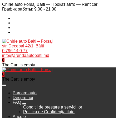
Chirie auto Forsaj Balti — Прокат авто — Rent car
График работы: 9.00 - 21.00
str. Decebal 42/1, Bălti
0 796 14 0 77
info@arendaautobalti.md
0
The Cart is empty
0
The Cart is empty
Parcare auto
Despre noi
FAQ
Condiții de prestare a serviciilor
Politica de Confidențialitate
Aricole