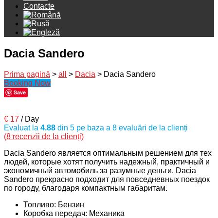
Contacte
Dacia Sandero
Prima pagină
>
all
>
Dacia
> Dacia Sandero
Booking Now
Save
€
17
/ Day
Evaluat la
4.88
din 5 pe baza a
8
evaluări de la clienți
(
8
recenzii de la clienți)
Dacia Sandero является оптимальным решением для тех
людей, которые хотят получить надежный, практичный и
экономичный автомобиль за разумные деньги. Dacia
Sandero прекрасно подходит для повседневных поездок
по городу, благодаря компактным габаритам.
Топливо:
Бензин
Коробка передач:
Механика