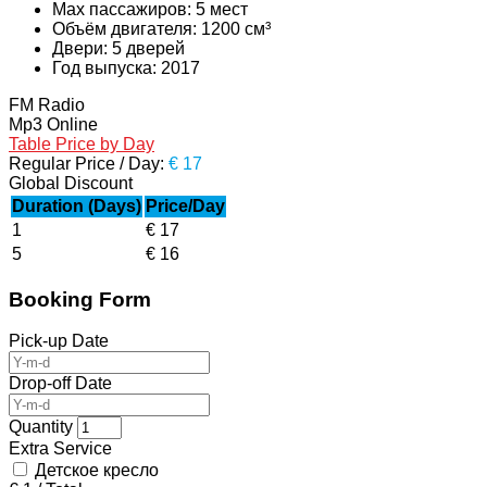
Max пассажиров:
5 мест
Объём двигателя:
1200 см³
Двери:
5 дверей
Год выпуска:
2017
FM Radio
Mp3 Online
Table Price by Day
Regular Price / Day:
€
17
Global Discount
Duration (Days)
Price/Day
1
€
17
5
€
16
Booking Form
Pick-up Date
Drop-off Date
Quantity
Extra Service
Детское кресло