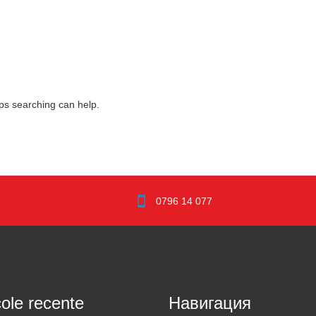
aps searching can help.
0796 14 077
cole recente
Навигация