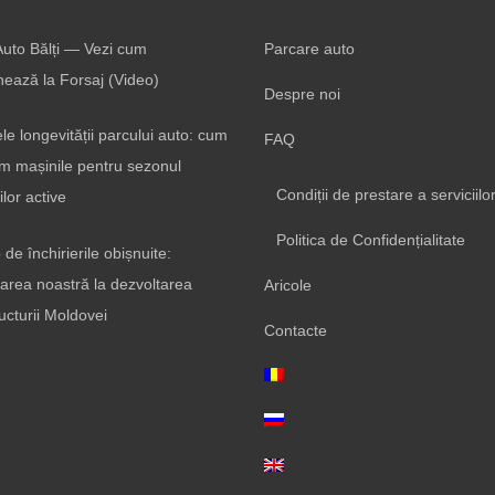
Auto Bălți — Vezi cum
Parcare auto
nează la Forsaj (Video)
Despre noi
le longevității parcului auto: cum
FAQ
m mașinile pentru sezonul
Condiții de prestare a serviciilo
ilor active
Politica de Confidențialitate
 de închirierile obișnuite:
parea noastră la dezvoltarea
Aricole
ructurii Moldovei
Contacte