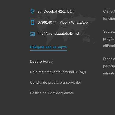
str. Decebal 42/1, Bălti
Chirie 
funcțio
079614077 - Viber / WhatsApp
Secrete
info@arendaautobalti.md
pregăti
călători
Найдите нас на карте
Dincolo
Despre Forsaj
partici
Cele mai frecvente întrebări (FAQ)
infrast
Condiții de prestare a serviciilor
Politica de Confidențialitate