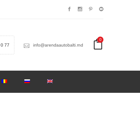
0
 0 77
info@arendaautobalti.md