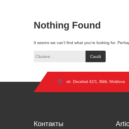
Nothing Found
It seems we can’t find what you’re looking for. Perh
Caută
după:
str. Decebal 42/1, Bălti, Moldova
Контакты
Arti