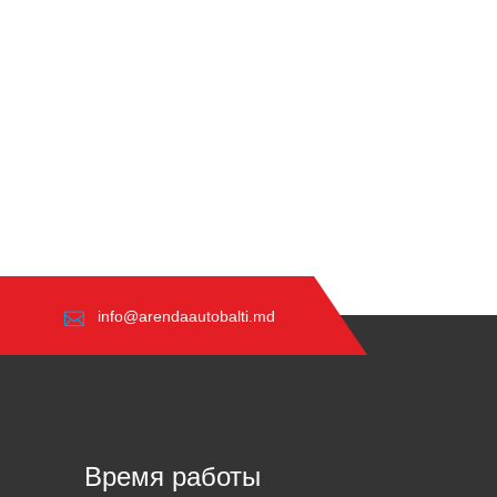
info@arendaautobalti.md
Время работы