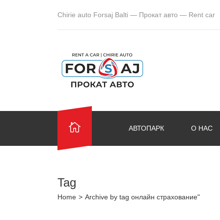
Chirie auto Forsaj Balti — Прокат авто — Rent car
АВТОПАРК
О НАС
Tag
Home
>
Archive by tag онлайн страхование"