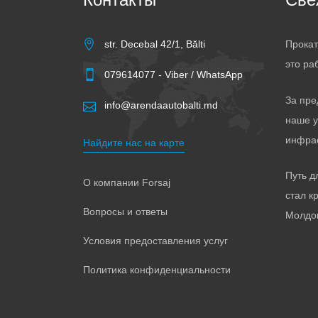
str. Decebal 42/1, Bălti
Прокат
это ра
079614077 - Viber / WhatsApp
За пре
info@arendaautobalti.md
наше у
инфра
Найдите нас на карте
Путь дл
О компании Forsaj
стал к
Вопросы и ответы
Молдо
Условия предоставления услуг
Политика конфиденциальности