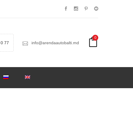
0
 0 77
info@arendaautobalti.md