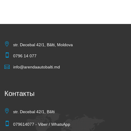
str. Decebal 42/1, Bălti, Moldova
0796 14 077
info@arendaautobalti.md
Контакты
str. Decebal 42/1, Bălti
079614077 - Viber / WhatsApp