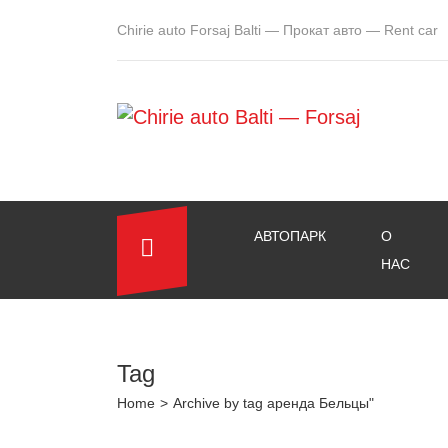
Chirie auto Forsaj Balti — Прокат авто — Rent car
АВТОПАРК
О
НАС
Tag
Home
>
Archive by tag аренда Бельцы"