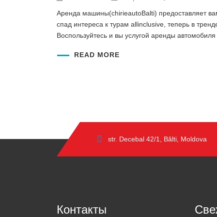
Аренда машины(chirieautoBalti) предоставляет в
спад интереса к турам allinclusive, теперь в т
Воспользуйтесь и вы услугой аренды автомобиля
READ MORE
str. Decebal 42/1, Bălti, Moldova
Контакты
Све