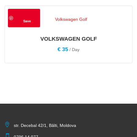
Save
VOLKSWAGEN GOLF
€
35
/ Day
str. Decebal 42/1, Bălti, Moldova
0796 14 077