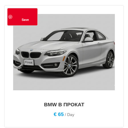
Save
BMW В ПРОКАТ
€
65
/ Day