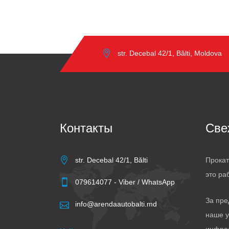
str. Decebal 42/1, Bălti, Moldova
Контакты
Све
str. Decebal 42/1, Bălti
Прокат
это ра
079614077 - Viber / WhatsApp
За пре
info@arendaautobalti.md
наше у
инфра