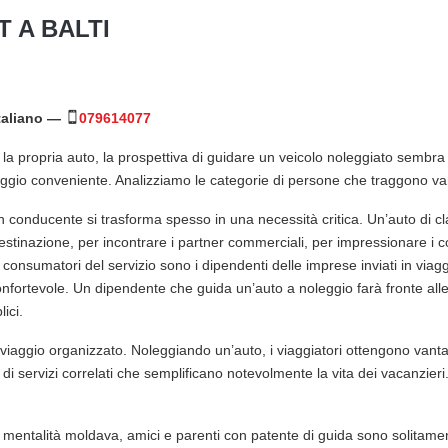
 A BALTI
italiano —
079614077
a propria auto, la prospettiva di guidare un veicolo noleggiato sembra u
aggio conveniente. Analizziamo le categorie di persone che traggono vant
con conducente si trasforma spesso in una necessità critica. Un’auto di
estinazione, per incontrare i partner commerciali, per impressionare i c
 consumatori del servizio sono i dipendenti delle imprese inviati in viag
fortevole. Un dipendente che guida un’auto a noleggio farà fronte alle
lici.
n viaggio organizzato. Noleggiando un’auto, i viaggiatori ottengono van
di servizi correlati che semplificano notevolmente la vita dei vacanzieri
mentalità moldava, amici e parenti con patente di guida sono solitamen