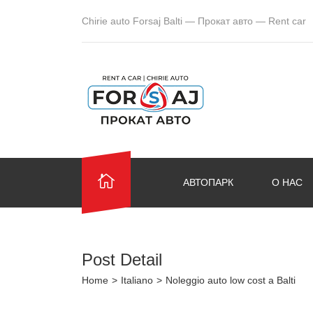
Chirie auto Forsaj Balti — Прокат авто — Rent car
АВТОПАРК
О НАС
Post Detail
Home
>
Italiano
>
Noleggio auto low cost a Balti