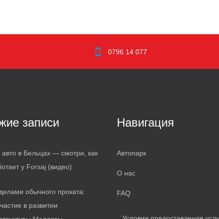
0796 14 077
жие записи
Навигация
 авто в Бельцах — смотри, как
Автопарк
ботает у Forsaj (видео)
О нас
делами обычного проката:
FAQ
частие в развитии
Условия предоставления услу
структуры Молдовы