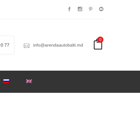
0
 0 77
info@arendaautobalti.md