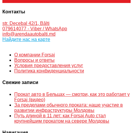
info@arendaautobalti.md
Контакты
str. Decebal 42/1, Bălti
079614077 - Viber / WhatsApp
info@arendaautobalti.md
Найдите нас на карте
О компании Forsaj
Вопросы и ответы
Условия предоставления услуг
Политика конфиденциальности
Свежие записи
Прокат авто в Бельцах — смотри, как это работает у
Forsaj (видео)
За пределами обычного проката: наше участие в
развитии инфраструктуры Молдовы
Путь длиной в 11 лет: как Forsaj Auto стал
крупнейшим прокатом на севере Молдовы
Навигация