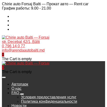
Chirie auto Forsaj Balti — Прокат авто — Rent car
График работы: 9.00 - 21.00
str. Decebal 42/1, Bălti
0 796 14 0 77
info@arendaautobalti.md
0
The Cart is empty
0
The Cart is empty
Автопарк
О нас
FAQ
Условия предоставления услуг
Политика конфиденциальности
Новости