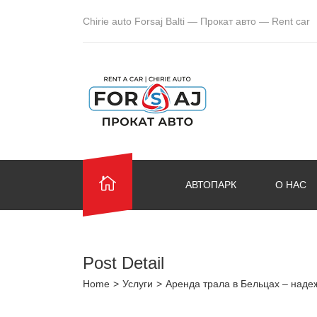
Chirie auto Forsaj Balti — Прокат авто — Rent car
АВТОПАРК
О НАС
Post Detail
Home
>
Услуги
>
Аренда трала в Бельцах – наде