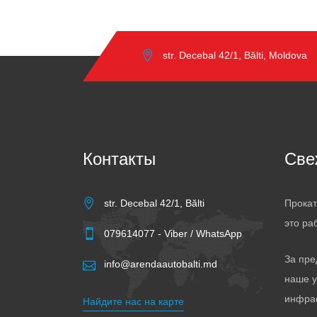
str. Decebal 42/1, Bălti, Moldova
Контакты
Све
str. Decebal 42/1, Bălti
Прокат
это ра
079614077 - Viber / WhatsApp
За пре
info@arendaautobalti.md
наше у
инфра
Найдите нас на карте