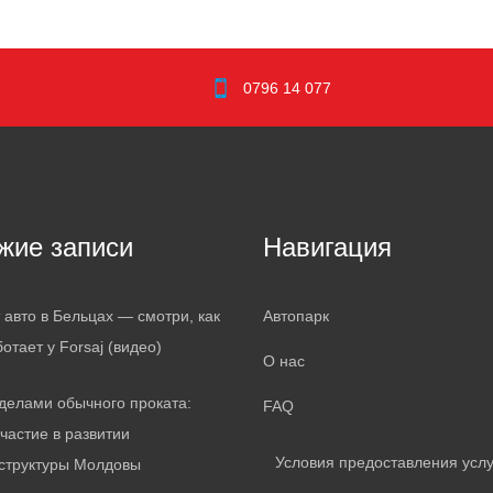
0796 14 077
жие записи
Навигация
 авто в Бельцах — смотри, как
Автопарк
ботает у Forsaj (видео)
О нас
делами обычного проката:
FAQ
частие в развитии
Условия предоставления услу
структуры Молдовы