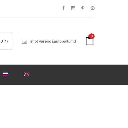
0
 0 77
info@arendaautobalti.md