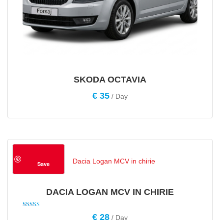
SKODA OCTAVIA
€
35
/ Day
Save
DACIA LOGAN MCV IN CHIRIE
Rated
€
28
/ Day
4.50