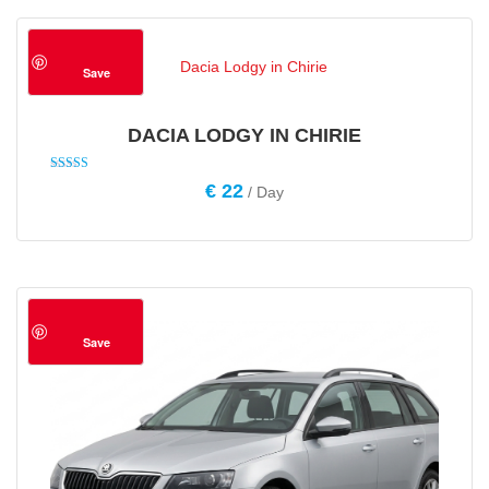
Save
DACIA LODGY IN CHIRIE
Rated
€
22
/ Day
4.56
out of 5
Save